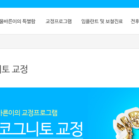
울바른이의 특별함
교정프로그램
임플란트 및 보철진료
전후
토 교정
바른이의 교정프로그램
코그니토 교정