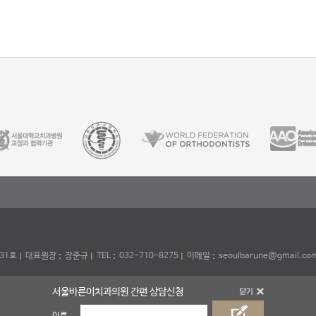
31호
대표원장
장준규
TEL
032-710-8275
이메일
seoulbarune@gmail.co
서울바른이치과의원 간편 상담신청