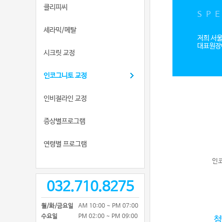
클리피씨
SP
세라믹/메탈
저희 서
대표원장
시크릿 교정
인코그니토 교정
인비절라인 교정
증상별프로그램
연령별 프로그램
인코
032.710.8275
월/화/금요일
AM 10:00 ~ PM 07:00
수요일
PM 02:00 ~ PM 09:00