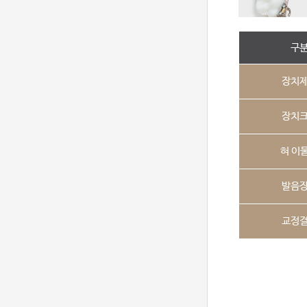
구
장치
장치
혀 이
발음
교정