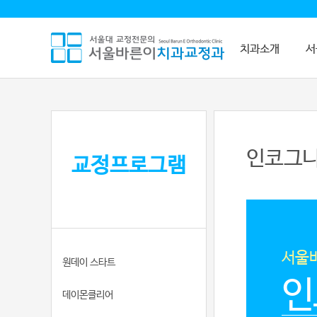
치과소개
서
인코그니
교정프로그램
서울
원데이 스타트
인
데이몬클리어