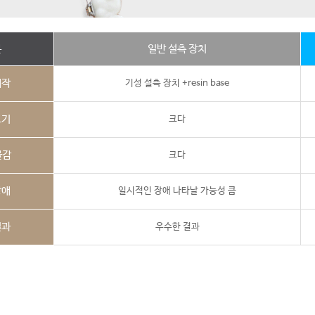
분
일반 설측 장치
제작
기성 설측 장치 +resin base
크기
크다
물감
크다
장애
일시적인 장애 나타날 가능성 큼
결과
우수한 결과